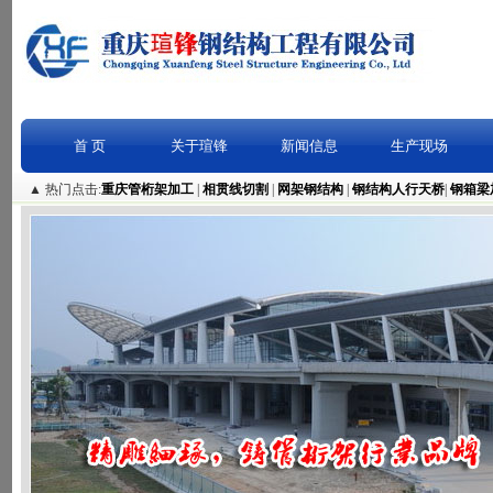
首 页
关于瑄锋
新闻信息
生产现场
▲ 热门点击:
重庆管桁架加工
|
相贯线切割
|
网架钢结构
|
钢结构人行天桥
|
钢箱梁