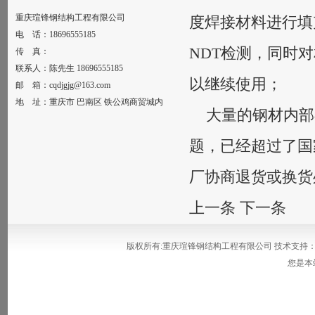
重庆瑄锋钢结构工程有限公司
度焊接材料进行填
电 话：18696555185
NDT检测，同时
传 真：
联系人：陈先生 18696555185
以继续使用；
邮 箱：cqdjgjg@163.com
地 址：重庆市 巴南区 铁公鸡商贸城内
大量的钢材内部
题，已经超过了国
厂协商退货或换货
上一条
下一条
版权所有:重庆瑄锋钢结构工程有限公司 技术支持
您是本