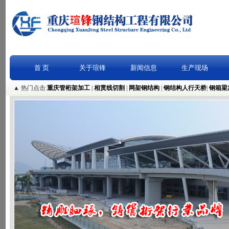
首 页
关于瑄锋
新闻信息
生产现场
▲ 热门点击:
重庆管桁架加工
|
相贯线切割
|
网架钢结构
|
钢结构人行天桥
|
钢箱梁