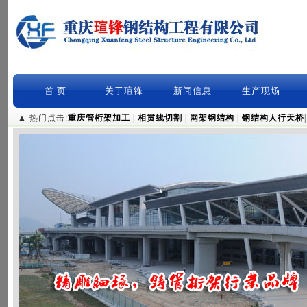
首 页
关于瑄锋
新闻信息
生产现场
▲ 热门点击:
重庆管桁架加工
|
相贯线切割
|
网架钢结构
|
钢结构人行天桥